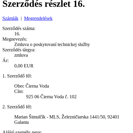
Szerződés részlet 16.
Számlák
|
Megrendelések
Szerződés száma:
16.
Megnevezés:
Zmluva o poskytovaní technickej služby
Szerződés tárgya:
zmluva
Ár:
0,00 EUR
1. Szerződő fél:
Obec Čierna Voda
Cím:
925 06 Čierna Voda č. 102
2. Szerződő fél:
Marian Šimulčík - MLS, Železničiarska 1441/50, 92401
Galanta
Aláíró személy neve: