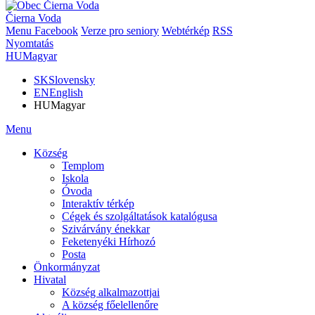
Čierna Voda
Menu
Facebook
Verze pro seniory
Webtérkép
RSS
Nyomtatás
HU
Magyar
SK
Slovensky
EN
English
HU
Magyar
Menu
Község
Templom
Iskola
Óvoda
Interaktív térkép
Cégek és szolgáltatások katalógusa
Szivárvány énekkar
Feketenyéki Hírhozó
Posta
Önkormányzat
Hivatal
Község alkalmazottjai
A község főelellenőre