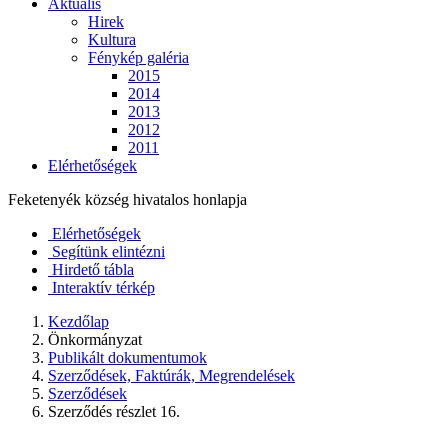
Aktuális
Hirek
Kultura
Fénykép galéria
2015
2014
2013
2012
2011
Elérhetőségek
Feketenyék község hivatalos honlapja
Elérhetőségek
Segítünk elintézni
Hirdető tábla
Interaktív térkép
Kezdőlap
Önkormányzat
Publikált dokumentumok
Szerződések, Faktúrák, Megrendelések
Szerződések
Szerződés részlet 16.