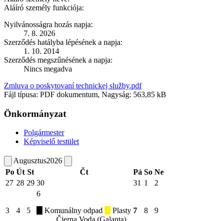
Aláíró személy funkciója:
Nyilvánosságra hozás napja:
7. 8. 2026
Szerződés hatályba lépésének a napja:
1. 10. 2014
Szerződés megszűnésének a napja:
Nincs megadva
Zmluva o poskytovaní technickej služby.pdf
Fájl típusa: PDF dokumentum, Nagyság: 563,85 kB
Önkormányzat
Polgármester
Képviselő testület
Augusztus
2026
Po
Út
St
Čt
Pá
So
Ne
27
28
29
30
31
1
2
6
3
4
5
Komunálny odpad
Plasty
7
8
9
Čierna Voda (Galanta)