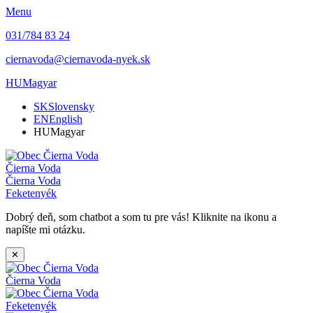
Menu
031/784 83 24
ciernavoda@ciernavoda-nyek.sk
HU
Magyar
SK
Slovensky
EN
English
HU
Magyar
Čierna Voda
Čierna Voda
Feketenyék
Dobrý deň, som chatbot a som tu pre vás! Kliknite na ikonu a
napíšte mi otázku.
✕
Čierna Voda
Feketenyék