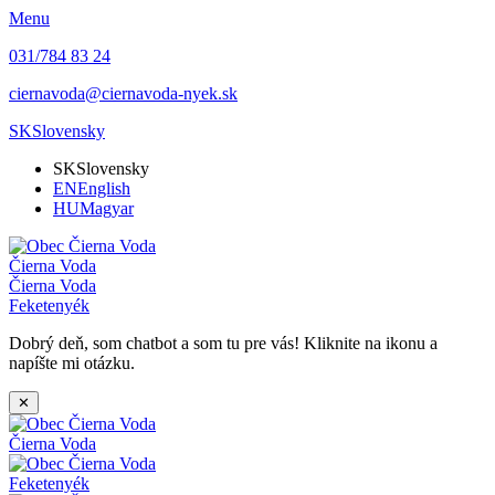
Menu
031/784 83 24
ciernavoda@ciernavoda-nyek.sk
SK
Slovensky
SK
Slovensky
EN
English
HU
Magyar
Čierna Voda
Čierna Voda
Feketenyék
Dobrý deň, som chatbot a som tu pre vás! Kliknite na ikonu a
napíšte mi otázku.
✕
Čierna Voda
Feketenyék