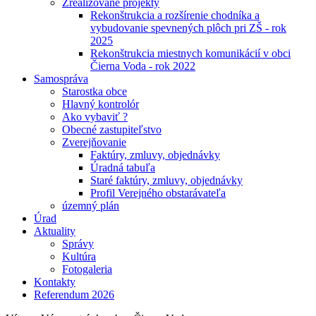
Zrealizované projekty
Rekonštrukcia a rozšírenie chodníka a
vybudovanie spevnených plôch pri ZŠ - rok
2025
Rekonštrukcia miestnych komunikácií v obci
Čierna Voda - rok 2022
Samospráva
Starostka obce
Hlavný kontrolór
Ako vybaviť ?
Obecné zastupiteľstvo
Zverejňovanie
Faktúry, zmluvy, objednávky
Úradná tabuľa
Staré faktúry, zmluvy, objednávky
Profil Verejného obstarávateľa
územný plán
Úrad
Aktuality
Správy
Kultúra
Fotogaleria
Kontakty
Referendum 2026