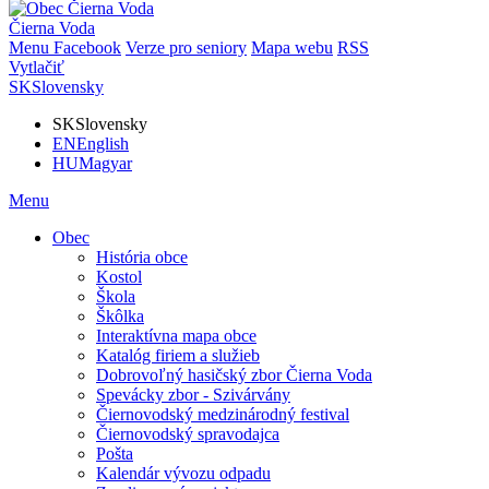
Čierna Voda
Menu
Facebook
Verze pro seniory
Mapa webu
RSS
Vytlačiť
SK
Slovensky
SK
Slovensky
EN
English
HU
Magyar
Menu
Obec
História obce
Kostol
Škola
Škôlka
Interaktívna mapa obce
Katalóg firiem a služieb
Dobrovoľný hasičský zbor Čierna Voda
Spevácky zbor - Szivárvány
Čiernovodský medzinárodný festival
Čiernovodský spravodajca
Pošta
Kalendár vývozu odpadu