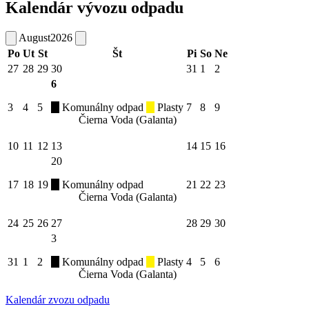
Kalendár vývozu odpadu
August
2026
Po
Ut
St
Št
Pi
So
Ne
27
28
29
30
31
1
2
6
3
4
5
Komunálny odpad
Plasty
7
8
9
Čierna Voda (Galanta)
10
11
12
13
14
15
16
20
17
18
19
Komunálny odpad
21
22
23
Čierna Voda (Galanta)
24
25
26
27
28
29
30
3
31
1
2
Komunálny odpad
Plasty
4
5
6
Čierna Voda (Galanta)
Kalendár zvozu odpadu