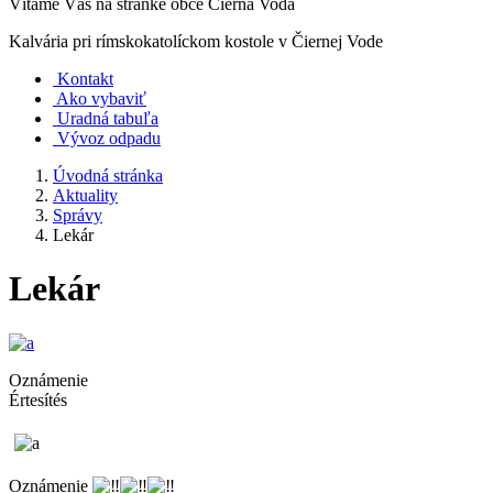
Vítame Vás na stránke obce Čierna Voda
Kalvária pri rímskokatolíckom kostole v Čiernej Vode
Kontakt
Ako vybaviť
Uradná tabuľa
Vývoz odpadu
Úvodná stránka
Aktuality
Správy
Lekár
Lekár
Oznámenie
Értesítés
Oznámenie