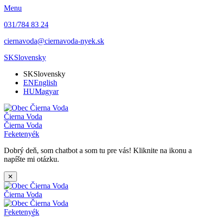
Menu
031/784 83 24
ciernavoda@ciernavoda-nyek.sk
SK
Slovensky
SK
Slovensky
EN
English
HU
Magyar
Čierna Voda
Čierna Voda
Feketenyék
Dobrý deň, som chatbot a som tu pre vás! Kliknite na ikonu a
napíšte mi otázku.
✕
Čierna Voda
Feketenyék