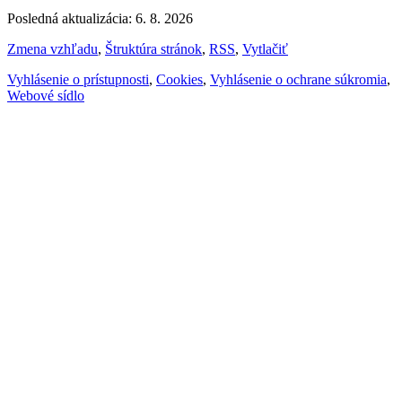
Posledná aktualizácia: 6. 8. 2026
Zmena vzhľadu
,
Štruktúra stránok
,
RSS
,
Vytlačiť
Vyhlásenie o prístupnosti
,
Cookies
,
Vyhlásenie o ochrane súkromia
,
Webové sídlo