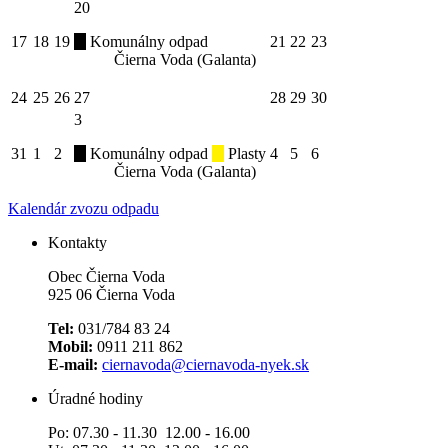
20
17
18
19
Komunálny odpad
21
22
23
Čierna Voda (Galanta)
24
25
26
27
28
29
30
3
31
1
2
Komunálny odpad
Plasty
4
5
6
Čierna Voda (Galanta)
Kalendár zvozu odpadu
Kontakty
Obec Čierna Voda
925 06 Čierna Voda
Tel:
031/784 83 24
Mobil:
0911 211 862
E-mail:
ciernavoda@ciernavoda-nyek.sk
Úradné hodiny
Po: 07.30 - 11.30 12.00 - 16.00