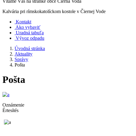
Vítame Vás na stránke obce Čierna Voda
Kalvária pri rímskokatolíckom kostole v Čiernej Vode
Kontakt
Ako vybaviť
Uradná tabuľa
Vývoz odpadu
Úvodná stránka
Aktuality
Správy
Pošta
Pošta
Oznámenie
Értesítés