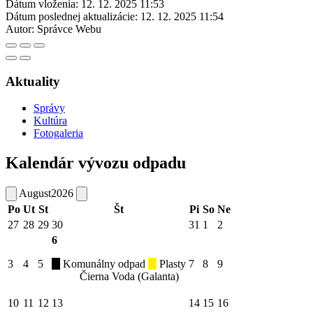
Dátum vloženia:
12. 12. 2025 11:53
Dátum poslednej aktualizácie:
12. 12. 2025 11:54
Autor:
Správce Webu
Aktuality
Správy
Kultúra
Fotogaleria
Kalendár vývozu odpadu
August
2026
Po
Ut
St
Št
Pi
So
Ne
27
28
29
30
31
1
2
6
3
4
5
Komunálny odpad
Plasty
7
8
9
Čierna Voda (Galanta)
10
11
12
13
14
15
16