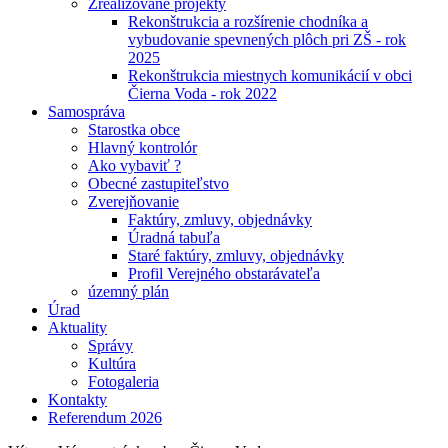
Zrealizované projekty
Rekonštrukcia a rozšírenie chodníka a
vybudovanie spevnených plôch pri ZŠ - rok
2025
Rekonštrukcia miestnych komunikácií v obci
Čierna Voda - rok 2022
Samospráva
Starostka obce
Hlavný kontrolór
Ako vybaviť ?
Obecné zastupiteľstvo
Zverejňovanie
Faktúry, zmluvy, objednávky
Úradná tabuľa
Staré faktúry, zmluvy, objednávky
Profil Verejného obstarávateľa
územný plán
Úrad
Aktuality
Správy
Kultúra
Fotogaleria
Kontakty
Referendum 2026