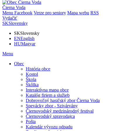
Čierna Voda
Menu
Facebook
Verze pro seniory
Mapa webu
RSS
Vytlačiť
SK
Slovensky
SK
Slovensky
EN
English
HU
Magyar
Menu
Obec
História obce
Kostol
Škola
Škôlka
Interaktívna mapa obce
Katalóg firiem a služieb
Dobrovoľný hasičský zbor Čierna Voda
Spevácky zbor - Szivárvány
Čiernovodský medzinárodný festival
Čiernovodský spravodajca
Pošta
Kalendár vývozu odpadu