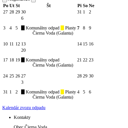
Po
Ut
St
Št
Pi
So
Ne
27
28
29
30
31
1
2
6
3
4
5
Komunálny odpad
Plasty
7
8
9
Čierna Voda (Galanta)
10
11
12
13
14
15
16
20
17
18
19
Komunálny odpad
21
22
23
Čierna Voda (Galanta)
24
25
26
27
28
29
30
3
31
1
2
Komunálny odpad
Plasty
4
5
6
Čierna Voda (Galanta)
Kalendár zvozu odpadu
Kontakty
Obec Čierna Voda