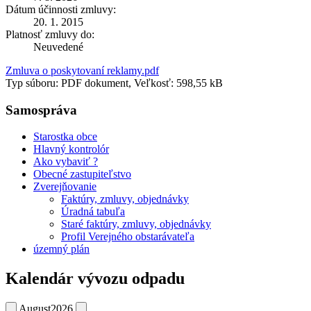
Dátum účinnosti zmluvy:
20. 1. 2015
Platnosť zmluvy do:
Neuvedené
Zmluva o poskytovaní reklamy.pdf
Typ súboru: PDF dokument, Veľkosť: 598,55 kB
Samospráva
Starostka obce
Hlavný kontrolór
Ako vybaviť ?
Obecné zastupiteľstvo
Zverejňovanie
Faktúry, zmluvy, objednávky
Úradná tabuľa
Staré faktúry, zmluvy, objednávky
Profil Verejného obstarávateľa
územný plán
Kalendár vývozu odpadu
August
2026