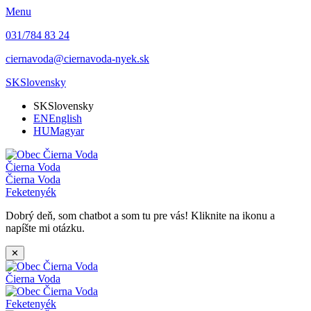
Menu
031/784 83 24
ciernavoda@ciernavoda-nyek.sk
SK
Slovensky
SK
Slovensky
EN
English
HU
Magyar
Čierna Voda
Čierna Voda
Feketenyék
Dobrý deň, som chatbot a som tu pre vás! Kliknite na ikonu a
napíšte mi otázku.
✕
Čierna Voda
Feketenyék