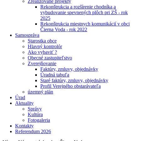
Zrealizované projekty
Rekonštrukcia a rozšírenie chodníka a
vybudovanie spevnených plôch pri ZŠ - rok
2025
Rekonštrukcia miestnych komunikácií v obci
Čierna Voda - rok 2022
Samospráva
Starostka obce
Hlavný kontrolór
Ako vybaviť ?
Obecné zastupiteľstvo
Zverejňovanie
Faktúry, zmluvy, objednávky
Úradná tabuľa
Staré faktúry, zmluvy, objednávky
Profil Verejného obstarávateľa
územný plán
Úrad
Aktuality
Správy
Kultúra
Fotogaleria
Kontakty
Referendum 2026