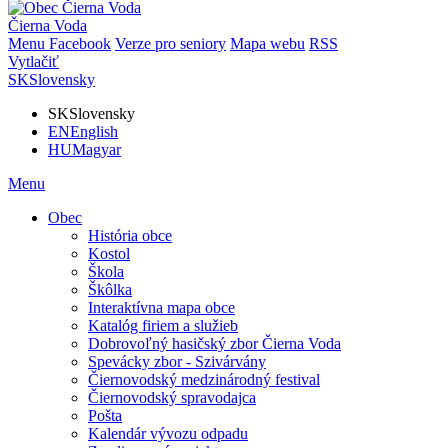
Čierna Voda
Menu
Facebook
Verze pro seniory
Mapa webu
RSS
Vytlačiť
SK
Slovensky
SK
Slovensky
EN
English
HU
Magyar
Menu
Obec
História obce
Kostol
Škola
Škôlka
Interaktívna mapa obce
Katalóg firiem a služieb
Dobrovoľný hasičský zbor Čierna Voda
Spevácky zbor - Szivárvány
Čiernovodský medzinárodný festival
Čiernovodský spravodajca
Pošta
Kalendár vývozu odpadu